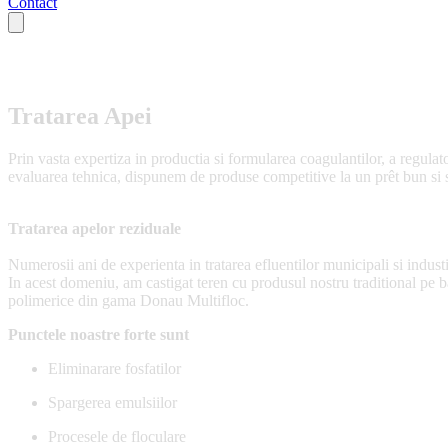
Contact
Tratarea Apei
Prin vasta expertiza in productia si formularea coagulantilor, a regulator
evaluarea tehnica, dispunem de produse competitive la un prêt bun si s
Tratarea apelor reziduale
Numerosii ani de experienta in tratarea efluentilor municipali si indus
In acest domeniu, am castigat teren cu produsul nostru traditional pe
polimerice din gama Donau Multifloc.
Punctele noastre forte sunt
Eliminarare fosfatilor
Spargerea emulsiilor
Procesele de floculare