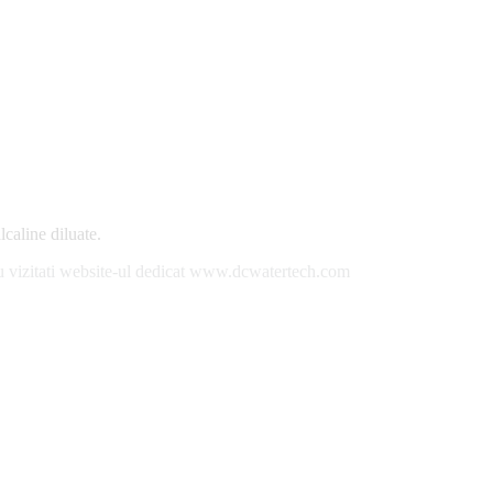
lcaline diluate.
sau vizitati website-ul dedicat www.dcwatertech.com