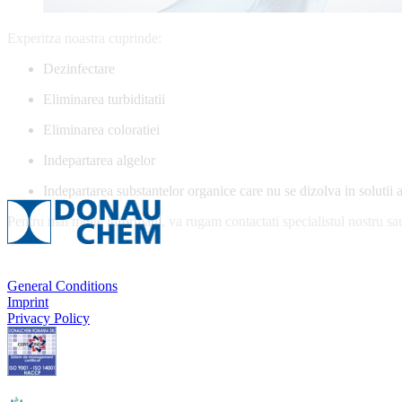
Experitza noastra cuprinde:
Dezinfectare
Eliminarea turbiditatii
Eliminarea coloratiei
Indepartarea algelor
Indepartarea substantelor organice care nu se dizolva in solutii a
Pentru mai multe informatii, va rugam contactati specialistul nostru 
General Conditions
Imprint
Privacy Policy