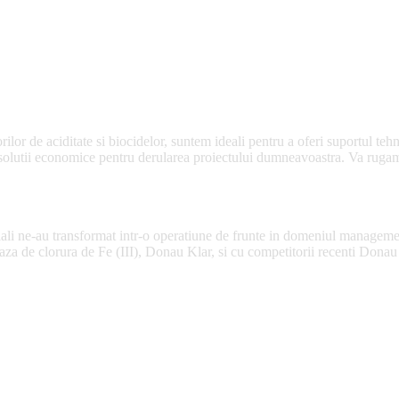
ilor de aciditate si biocidelor, suntem ideali pentru a oferi suportul tehn
olutii economice pentru derularea proiectului dumneavoastra. Va rugam sa
tiali ne-au transformat intr-o operatiune de frunte in domeniul managemen
 baza de clorura de Fe (III), Donau Klar, si cu competitorii recenti D