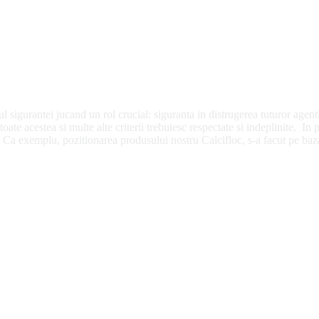
ul sigurantei jucand un rol crucial: siguranta in distrugerea tuturor agen
toate acestea si multe alte criterii trebuiesc respectate si indeplinite. In
i. Ca exemplu, pozitionarea produsului nostru Calcifloc, s-a facut pe baz