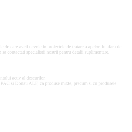
ic de care aveti nevoie in proiectele de tratare a apelor. In afara de
 contactati specialistii nostrii pentru detalii suplimentare.
tului activ al deseurilor.
onau PAC si Donau ALF, ca produse mixte, precum si cu produsele