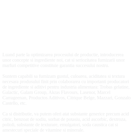
Luand parte la optimizarea procesului de productie, introducerea
unor concepte si ingrediente noi, cat si seriozitatea furnizarii unor
marfuri competitive constituie garantia succesului nostru.
Suntem capabili sa furnizam gustul, culoarea, aciditatea si textura
necesara produsului finit prin colaborarea cu importanti producatori
de ingrediente si aditivi pentru industria alimentara: Trobas gelatine,
Galactic, Galam Group, Akras Flavours, Lasenor, Marcel
Carrageenan, Productos Aditivos, Citrique Belge, Mazzari, Gonzalo
Castello, etc.
Ca si distributie, va putem oferi atat substante generice precum acid
citric, benzoat de sodiu, sorbat de potasiu, acid ascorbic, dextroza,
polioli, substante de texturare, emulgatori, soda caustica cat si
amestecuri speciale de vitamine si minerale.